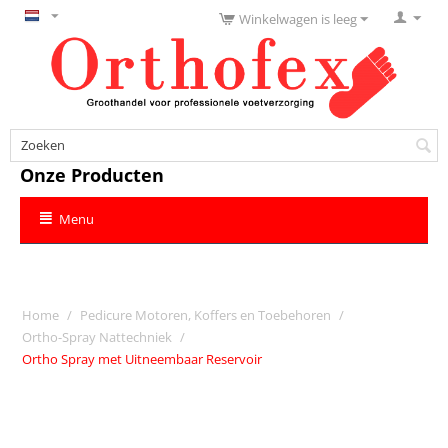
Winkelwagen is leeg
Onze Producten
Menu
Home
/
Pedicure Motoren, Koffers en Toebehoren
/
Ortho-Spray Nattechniek
/
Ortho Spray met Uitneembaar Reservoir