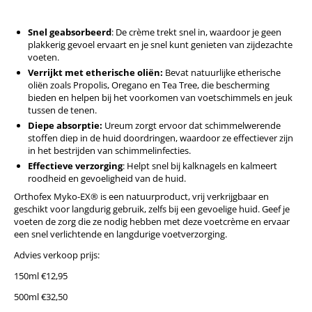
Snel geabsorbeerd
: De crème trekt snel in, waardoor je geen
plakkerig gevoel ervaart en je snel kunt genieten van zijdezachte
voeten.
Verrijkt met etherische oliën:
Bevat natuurlijke etherische
oliën zoals Propolis, Oregano en Tea Tree, die bescherming
bieden en helpen bij het voorkomen van voetschimmels en jeuk
tussen de tenen.
Diepe absorptie:
Ureum zorgt ervoor dat schimmelwerende
stoffen diep in de huid doordringen, waardoor ze effectiever zijn
in het bestrijden van schimmelinfecties.
Effectieve verzorging
: Helpt snel bij kalknagels en kalmeert
roodheid en gevoeligheid van de huid.
Orthofex Myko-EX® is een natuurproduct, vrij verkrijgbaar en
geschikt voor langdurig gebruik, zelfs bij een gevoelige huid. Geef je
voeten de zorg die ze nodig hebben met deze voetcrème en ervaar
een snel verlichtende en langdurige voetverzorging.
Advies verkoop prijs:
150ml €12,95
500ml €32,50