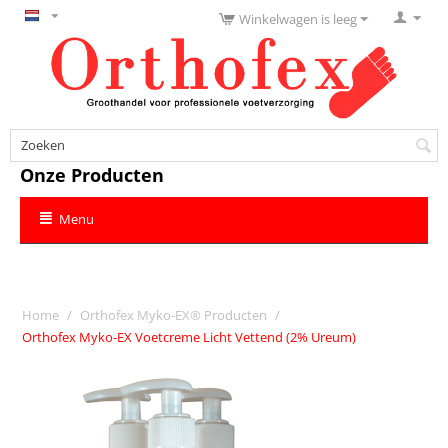
Winkelwagen is leeg
Onze Producten
Menu
Home
/
Orthofex Myko-EX® Producten
/
Orthofex Myko-EX Voetcreme Licht Vettend (2% Ureum)