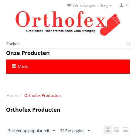
Winkelwagen is leeg
Onze Producten
Menu
Home
/
Orthofex Producten
Orthofex Producten
Sorteer op populariteit
32 Per pagina