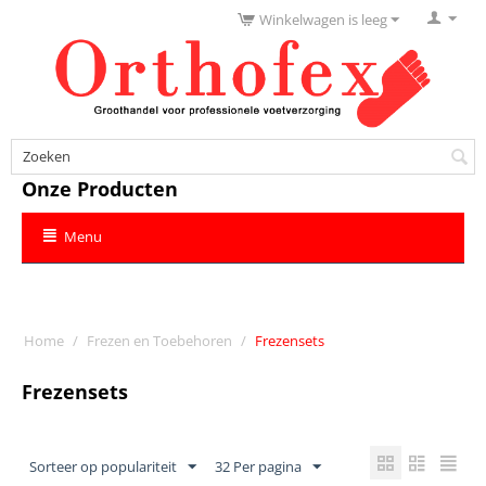
Winkelwagen is leeg
Onze Producten
Menu
Home
/
Frezen en Toebehoren
/
Frezensets
Frezensets
Sorteer op populariteit
32 Per pagina