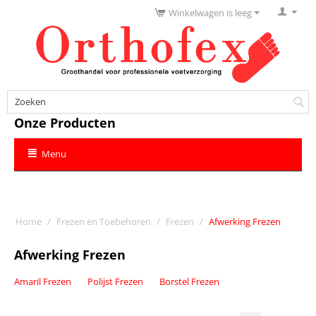
Winkelwagen is leeg
Onze Producten
Menu
Home
/
Frezen en Toebehoren
/
Frezen
/
Afwerking Frezen
Afwerking Frezen
Amaril Frezen
Polijst Frezen
Borstel Frezen