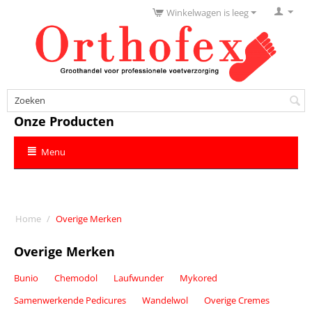
Winkelwagen is leeg
Onze Producten
Menu
Home
/
Overige Merken
Overige Merken
Bunio
Chemodol
Laufwunder
Mykored
Samenwerkende Pedicures
Wandelwol
Overige Cremes