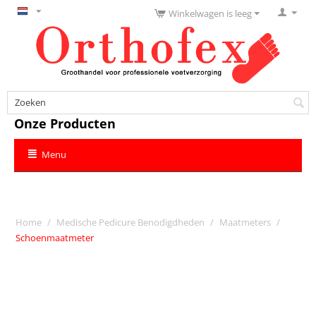
Winkelwagen is leeg
Onze Producten
Menu
Home
/
Medische Pedicure Benodigdheden
/
Maatmeters
/
Schoenmaatmeter