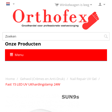
Winkelwagen is leeg
Onze Producten
Menu
Home
/
Gehwol (Crèmes en Anti-Druk)
/
Nail Repair UV Gel
/
Fast 15 LED UV Uithardingslamp 24W